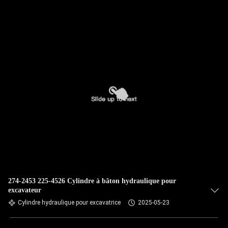
NOUS
VISITE
DE
L'USINE
CONTRÔLE
DE
LA
QUALITÉ
274-2453 225-4526 Cylindre à bâton hydraulique pour
NOUS
excavateur
CONTACTER
Cylindre hydraulique pour excavatrice
2025-05-23