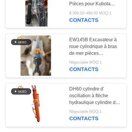
NOUVELLES
Pièces pour Kubota
KX30 KX35 U30 U35
$ 399.00~499.00 MOQ:1
CONTACTS
LES
AFFAIRES
EW145B Excavateur à
roue cylindrique à bras
PLAN
de mer pièces
DU
hydrauliques
Négociable MOQ:1
VOE14549612
SITE
CONTACTS
14564224 Pour Volvo
POLITIQUE
DH60 cylindre d'
oscillation à flèche
DE
hydraulique cylindre de
CONFIDENTIALITÉ
broyeur à bâton pour
Négociable MOQ:1
Doosan
CONTACTS