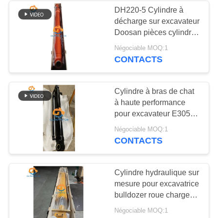
DH220-5 Cylindre à
décharge sur excavateur
Doosan pièces cylindre
hydraulique petit
Négociable MOQ:1
CONTACTS
Cylindre à bras de chat
à haute performance
pour excavateur E305.5
E306 21~35 MPa
Négociable MOQ:1
CONTACTS
Cylindre hydraulique sur
mesure pour excavatrice
bulldozer roue chargeur
camionneur déchargeur
Négociable MOQ:1