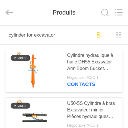
Guangzhou
Guoli
Engineering
Produits
Machinery
Co.,
Ltd..
All
Rights
À
Reserved.
cylinder for excavator
LA
MAISON
Cylindre hydraulique à
huile DH55 Excavator
PRODUITS
Arm Boom Bucket
Cylinder pour pièces de
Négociable MOQ:1
Doosan
VIDÉOS
CONTACTS
À
U50-5S Cylindre à bras
Excavateur minier
PROPOS
Pièces hydrauliques
DE
Cylindre à bras pour
Négociable MOQ:1