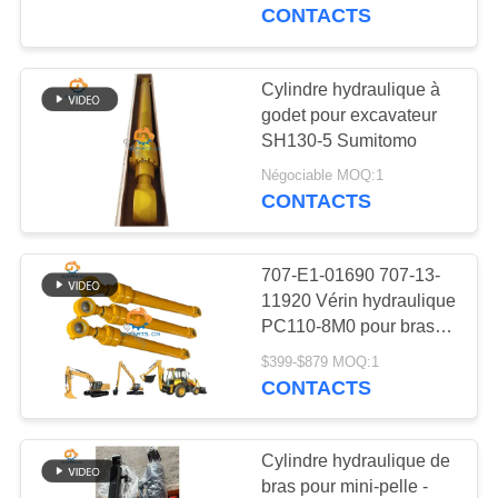
NOUS
Kubota
CONTACTS
VISITE
Cylindre hydraulique à
DE
godet pour excavateur
SH130-5 Sumitomo
L'USINE
Négociable MOQ:1
CONTACTS
CONTRÔLE
DE
707-E1-01690 707-13-
LA
11920 Vérin hydraulique
PC110-8M0 pour bras
QUALITÉ
de godet et flèche de
$399-$879 MOQ:1
pelle
CONTACTS
NOUS
CONTACTER
Cylindre hydraulique de
bras pour mini-pelle -