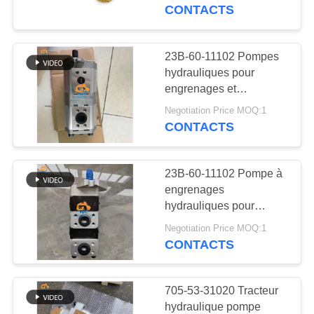
NOUS
E330C
CONTACTS
VISITE
23B-60-11102 Pompes
92
DE
hydrauliques pour
engrenages et
L'USINE
Cylindre à flèche
équipements de
Negotiation Price MOQ:1
classement GD510R
CONTACTS
CONTRÔLE
DE
23B-60-11102 Pompe à
LA
engrenages
hydrauliques pour
QUALITÉ
96
classeurs Komatsu
Negotiation Price MOQ:1
GD623A-1 GD621A-1
CONTACTS
Cylindre de seau
NOUS
GD611A-1 GD605A-5
CONTACTER
705-53-31020 Tracteur
hydraulique pompe