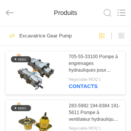
Guangzhou
Guoli
Engineering
Produits
Machinery
Co.,
Ltd..
All
Rights
À
483
Reserved.
Excavatrice Gear Pump
LA
Cylindre hydraulique
MAISON
pour excavatrice
705-55-33100 Pompe à
engrenages
PRODUITS
hydrauliques pour
chargeuse à roues
Négociable MOQ:1
WA430-5 WA430-5-SN
VIDÉOS
CONTACTS
101
À
283-5992 194-8384 191-
Cylindre de bras
5611 Pompe à
PROPOS
ventilateur hydraulique
DE
pour chasseurs 330C
Négociable MOQ:1