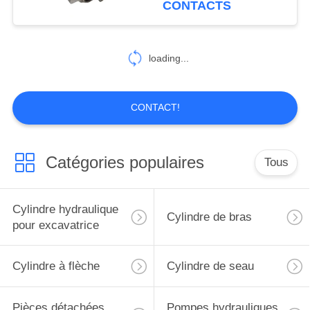
CONTACTS
39
Moteur de
loading...
déplacement
CONTACT!
Catégories populaires
Tous
15
Assy de moteur
Cylindre hydraulique
Cylindre de bras
d'oscillation
pour excavatrice
Cylindre à flèche
Cylindre de seau
Pièces détachées
Pompes hydrauliques