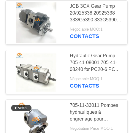
JCB 3CX Gear Pump
20/925338 20925338
15
333/G5390 333G5390
Excavatrice Gear
332/F9030 332F9030
Négociable MOQ:1
CONTACTS
Pump
Hydraulic Gear Pump
705-41-08001 705-41-
08240 for PC20-6 PC30-
6 PC38UU-1 PC38UU-1
27
Négociable MOQ:1
Mini Excavator Pumps
CONTACTS
Excavatrice Valve
705-11-33011 Pompes
hydrauliques à
engrenage pour
Komatsu GD605A-3
Negotiation Price MOQ:1
GD655A-3 WA100-3-X