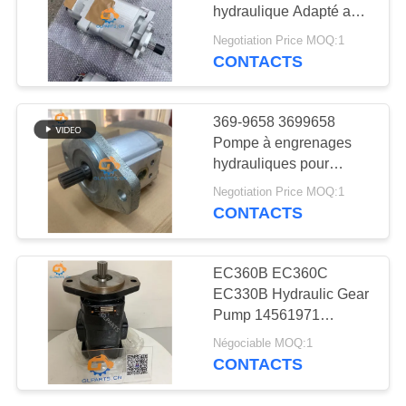
NOUVELLES
hydraulique Adapté aux
chargeurs à roues
Negotiation Price MOQ:1
Komatsu WA600-3LK
CONTACTS
15
LES
Pièces détachées
AFFAIRES
369-9658 3699658
pour excavatrices
Pompe à engrenages
PLAN
hydrauliques pour
DU
excavatrice 374F 390F
Negotiation Price MOQ:1
Pour pièces CAT
SITE
CONTACTS
88
POLITIQUE
EC360B EC360C
Pompes
EC330B Hydraulic Gear
DE
Pump 14561971
hydrauliques pour
CONFIDENTIALITÉ
VOE14561971 for Volvo
Négociable MOQ:1
Excavator
excavatrice
CONTACTS