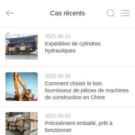
Guangzhou
Guoli
Engineering
Cas récents
Machinery
Co.,
Ltd..
All
Rights
À
Reserved.
2025-06-13
LA
Expédition de cylindres
MAISON
hydrauliques
PRODUITS
2025-08-29
Comment choisir le bon
VIDÉOS
fournisseur de pièces de machines
de construction en Chine
À
2025-03-03
PROPOS
Précisément emballé, prêt à
DE
fonctionner