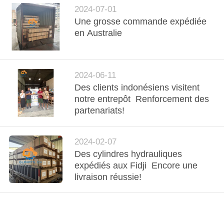
NOUVELLES
2024-07-01
Une grosse commande expédiée
en Australie
LES
AFFAIRES
2024-06-11
PLAN
Des clients indonésiens visitent
notre entrepôt ️ Renforcement des
DU
partenariats!
SITE
2024-02-07
POLITIQUE
Des cylindres hydrauliques
DE
expédiés aux Fidji ️ Encore une
livraison réussie!
CONFIDENTIALITÉ