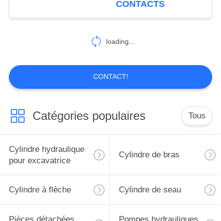
CONTACTS
39
Moteur de
loading...
déplacement
CONTACT!
Catégories populaires
Tous
15
Assy de moteur
Cylindre hydraulique
Cylindre de bras
d'oscillation
pour excavatrice
Cylindre à flèche
Cylindre de seau
Pièces détachées
Pompes hydrauliques