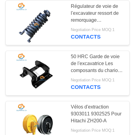
Régulateur de voie de
l'excavateur ressort de
15
remorquage
Excavatrice Gear
2073074141 Pour
Negotiation Price MOQ:1
PC300-7 PC360-7
CONTACTS
Pump
PC350-7
50 HRC Garde de voie
de l'excavatrice Les
composants du chariot
de l'excavatrice couverts
27
Negotiation Price MOQ:1
de couleur
CONTACTS
Excavatrice Valve
Vélos d'extraction
9303011 9302525 Pour
Hitachi ZH200-A
Negotiation Price MOQ:1