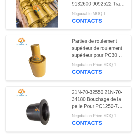
NOUVELLES
9132600 9092522 Track
Roller for EX100-2
Négociable MOQ:1
EX120-2 EX100-3C
CONTACTS
15
LES
EX100-2 EX120K-3
Pièces détachées
AFFAIRES
EX120-5
Parties de roulement
pour excavatrices
supérieur de roulement
PLAN
supérieur pour PC30R-8
DU
Komatsu
Negotiation Price MOQ:1
SITE
CONTACTS
88
POLITIQUE
21N-70-32550 21N-70-
Pompes
34180 Bouchage de la
DE
pelle Pour PC1250-7
hydrauliques pour
CONFIDENTIALITÉ
PC1250-8 PC1100SP-6
Negotiation Price MOQ:1
excavatrice
CONTACTS