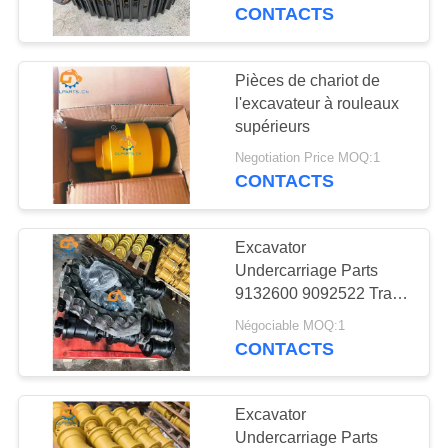
NOUS
EX270 EX300
CONTACTS
VISITE
Pièces de chariot de
92
DE
l'excavateur à rouleaux
supérieurs
L'USINE
Cylindre à flèche
Negotiation Price MOQ:1
CONTACTS
CONTRÔLE
DE
Excavator
LA
Undercarriage Parts
9132600 9092522 Track
QUALITÉ
96
Roller for EX100-2
Négociable MOQ:1
EX120-2 EX100-3C
CONTACTS
Cylindre de seau
NOUS
EX100-2 EX120K-3
EX120-5
CONTACTER
Excavator
Undercarriage Parts