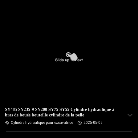
NOUS
VISITE
DE
L'USINE
CONTRÔLE
DE
LA
QUALITÉ
SY485 SY235-9 SY200 SY75 SY55 Cylindre hydraulique à
NOUS
bras de bouée bouteille cylindre de la pelle
CONTACTER
Cylindre hydraulique pour excavatrice
2025-05-09