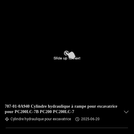
NOUS
VISITE
DE
L'USINE
CONTRÔLE
DE
LA
QUALITÉ
707-01-0A940 Cylindre hydraulique à rampe pour excavatrice
NOUS
pour PC200LC-7B PC200 PC200LC-7
CONTACTER
Cylindre hydraulique pour excavatrice
2025-06-20