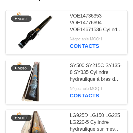
NOUVELLES
VOE14736353
LES
VOE14776694
VOE14671536 Cylindre
AFFAIRES
hydraulique à bouchon
Négociable MOQ:1
à bras pour EC480D
CONTACTS
PLAN
EC480E EC750E
DU
SY500 SY215C SY135-
SITE
8 SY335 Cylindre
hydraulique à bras de
soupape cylindre sur
POLITIQUE
Négociable MOQ:1
excavatrice
CONTACTS
DE
CONFIDENTIALITÉ
LG925D LG150 LG225
LG220-5 Cylindre
hydraulique sur mesure