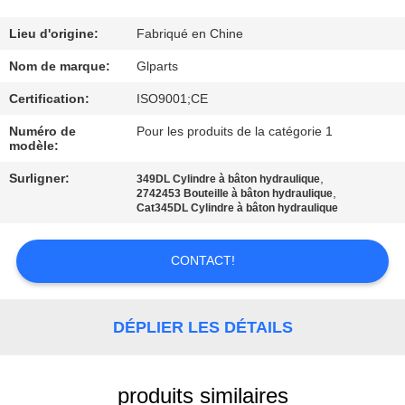
NOUS
Lieu d'origine:
Fabriqué en Chine
VISITE
Nom de marque:
Glparts
DE
Certification:
ISO9001;CE
L'USINE
Numéro de
Pour les produits de la catégorie 1
modèle:
CONTRÔLE
Surligner:
,
349DL Cylindre à bâton hydraulique
,
2742453 Bouteille à bâton hydraulique
DE
Cat345DL Cylindre à bâton hydraulique
LA
CONTACT!
QUALITÉ
NOUS
DÉPLIER LES DÉTAILS
CONTACTER
produits similaires