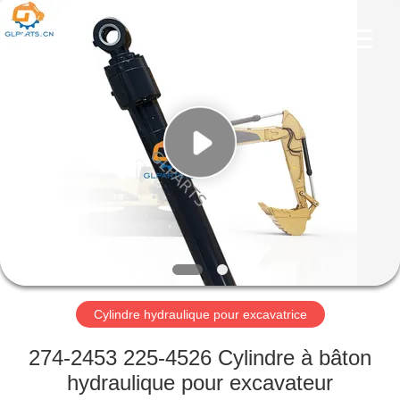
Guangzhou
Guoli
Engineering
Machinery
Co.,
Ltd..
All
Rights
À
Reserved.
LA
MAISON
PRODUITS
VIDÉOS
À
Cylindre hydraulique pour excavatrice
PROPOS
274-2453 225-4526 Cylindre à bâton
DE
hydraulique pour excavateur