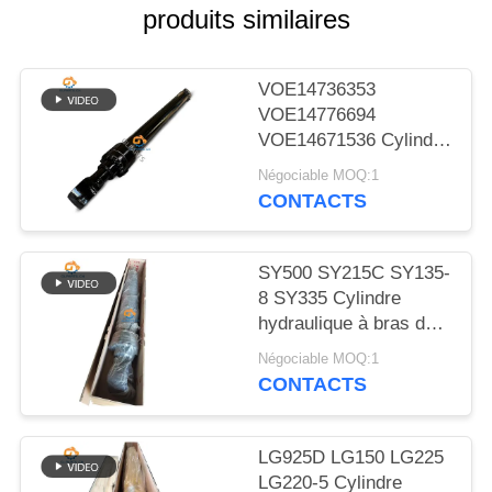
NOUVELLES
produits similaires
LES
VOE14736353
AFFAIRES
VOE14776694
VOE14671536 Cylindre
hydraulique à bouchon
Négociable MOQ:1
PLAN
à bras pour EC480D
CONTACTS
EC480E EC750E
DU
SITE
SY500 SY215C SY135-
8 SY335 Cylindre
POLITIQUE
hydraulique à bras de
soupape cylindre sur
DE
Négociable MOQ:1
excavatrice
CONTACTS
CONFIDENTIALITÉ
LG925D LG150 LG225
LG220-5 Cylindre