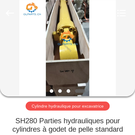
Guangzhou
Guoli
Engineering
Machinery
Co.,
Ltd..
All
Rights
À
Reserved.
LA
MAISON
PRODUITS
VIDÉOS
À
Cylindre hydraulique pour excavatrice
PROPOS
SH280 Parties hydrauliques pour
DE
cylindres à godet de pelle standard