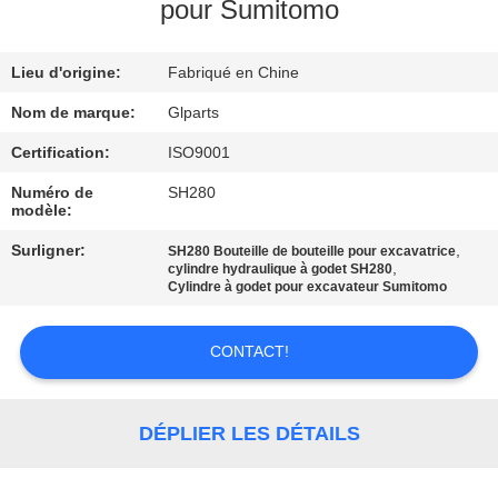
NOUS
pour Sumitomo
Lieu d'origine:
Fabriqué en Chine
VISITE
DE
Nom de marque:
Glparts
L'USINE
Certification:
ISO9001
Numéro de
SH280
modèle:
CONTRÔLE
Surligner:
,
SH280 Bouteille de bouteille pour excavatrice
DE
,
cylindre hydraulique à godet SH280
Cylindre à godet pour excavateur Sumitomo
LA
QUALITÉ
CONTACT!
NOUS
DÉPLIER LES DÉTAILS
CONTACTER