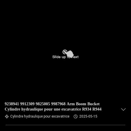
NOUS
VISITE
DE
L'USINE
CONTRÔLE
DE
LA
QUALITÉ
9238941 9912309 9825005 9987968 Arm Boom Bucket
NOUS
Cylindre hydraulique pour une excavatrice R934 R944
CONTACTER
Cylindre hydraulique pour excavatrice
2025-05-15