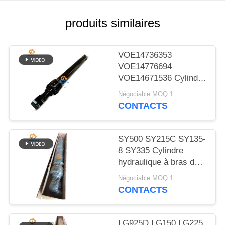
NOUVELLES
produits similaires
LES
AFFAIRES
VOE14736353
VOE14776694
VOE14671536 Cylindre
PLAN
hydraulique à bouchon
Négociable MOQ:1
DU
à bras pour EC480D
CONTACTS
EC480E EC750E
SITE
SY500 SY215C SY135-
POLITIQUE
8 SY335 Cylindre
hydraulique à bras de
DE
soupape cylindre sur
Négociable MOQ:1
CONFIDENTIALITÉ
excavatrice
CONTACTS
LG925D LG150 LG225