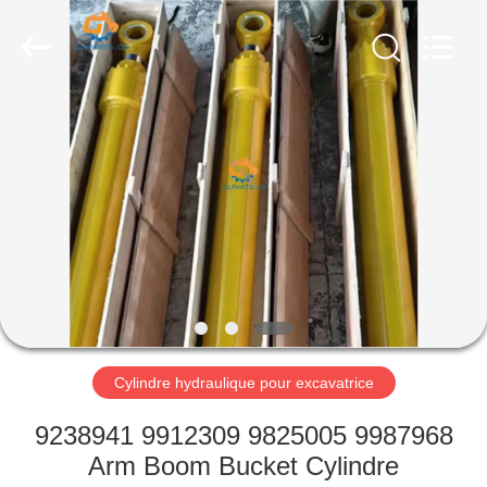
Guangzhou
Guoli
Engineering
Machinery
Co.,
Ltd..
All
Rights
À
Reserved.
LA
MAISON
PRODUITS
VIDÉOS
À
Cylindre hydraulique pour excavatrice
PROPOS
9238941 9912309 9825005 9987968
DE
Arm Boom Bucket Cylindre