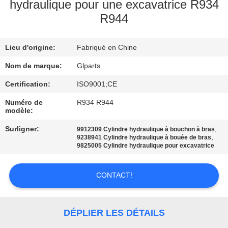
NOUS
hydraulique pour une excavatrice R934
R944
VISITE
Lieu d'origine:
Fabriqué en Chine
DE
Nom de marque:
Glparts
L'USINE
Certification:
ISO9001;CE
CONTRÔLE
Numéro de
R934 R944
modèle:
DE
Surligner:
,
9912309 Cylindre hydraulique à bouchon à bras
LA
,
9238941 Cylindre hydraulique à bouée de bras
9825005 Cylindre hydraulique pour excavatrice
QUALITÉ
CONTACT!
NOUS
CONTACTER
DÉPLIER LES DÉTAILS