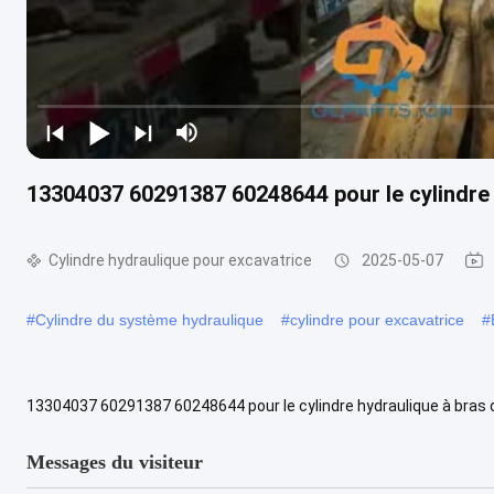
13304037 60291387 60248644 pour le cylindre 
Cylindre hydraulique pour excavatrice
2025-05-07
#
Cylindre du système hydraulique
#
cylindre pour excavatrice
#
13304037 60291387 60248644 pour le cylindre hydraulique à bras d
Excavateur à bras hydraulique cylindre à godet Nom d'Alia Cylindre à 
Messages du visiteur