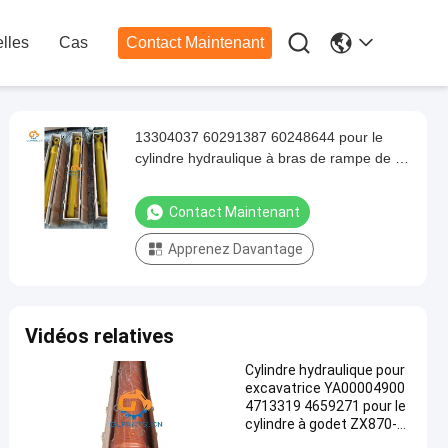

lles
Cas
Contact Maintenant
13304037 60291387 60248644 pour le
cylindre hydraulique à bras de rampe de la
pelle SY500
Contact Maintenant
Apprenez Davantage
Vidéos relatives
Cylindre hydraulique pour
excavatrice YA00004900
4713319 4659271 pour le
cylindre à godet ZX870-5
G