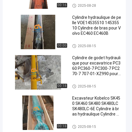
Cylindre de seau
00:16
2025-08-28
Cylindre hydraulique de pe
lle VOE14535510 145355
10 Cylindre de bras pour V
olvo EC460 EC460B
Cylindre de bras
00:00
2025-08-15
Cylindre de godet hydrauli
que pour excavatrice PC3
60 PC360-7 PC300-7 PC2
70-7 707-01-XZ990 pour
Komatsu
Cylindre à flèche
00:18
2025-08-15
Excavateur Kobelco SK45
0 SK460 SK480 SK480LC
SK480LC-6E Cylindre à br
as hydraulique Cylindre à
seau
Cylindre hydraulique pour exca
00:18
2025-08-15
vatrice