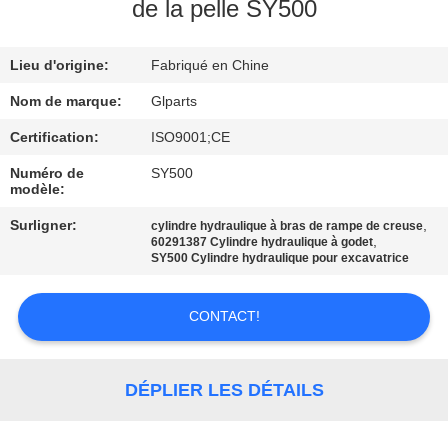
NOUS
de la pelle SY500
Lieu d'origine:
Fabriqué en Chine
VISITE
DE
Nom de marque:
Glparts
L'USINE
Certification:
ISO9001;CE
Numéro de
SY500
modèle:
CONTRÔLE
Surligner:
,
cylindre hydraulique à bras de rampe de creuse
DE
,
60291387 Cylindre hydraulique à godet
SY500 Cylindre hydraulique pour excavatrice
LA
QUALITÉ
CONTACT!
NOUS
DÉPLIER LES DÉTAILS
CONTACTER