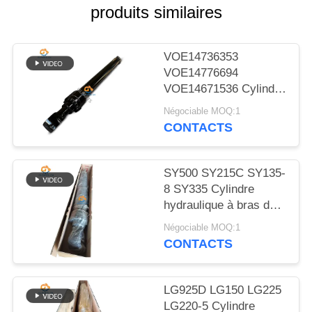
NOUVELLES
produits similaires
LES
VOE14736353
AFFAIRES
VOE14776694
VOE14671536 Cylindre
hydraulique à bouchon
Négociable MOQ:1
PLAN
à bras pour EC480D
CONTACTS
EC480E EC750E
DU
SITE
SY500 SY215C SY135-
8 SY335 Cylindre
POLITIQUE
hydraulique à bras de
soupape cylindre sur
DE
Négociable MOQ:1
excavatrice
CONTACTS
CONFIDENTIALITÉ
LG925D LG150 LG225
LG220-5 Cylindre