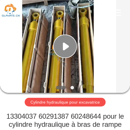
Guangzhou
Guoli
Engineering
Machinery
Co.,
Ltd..
All
Rights
À
Reserved.
LA
MAISON
PRODUITS
VIDÉOS
À
Cylindre hydraulique pour excavatrice
PROPOS
13304037 60291387 60248644 pour le
DE
cylindre hydraulique à bras de rampe