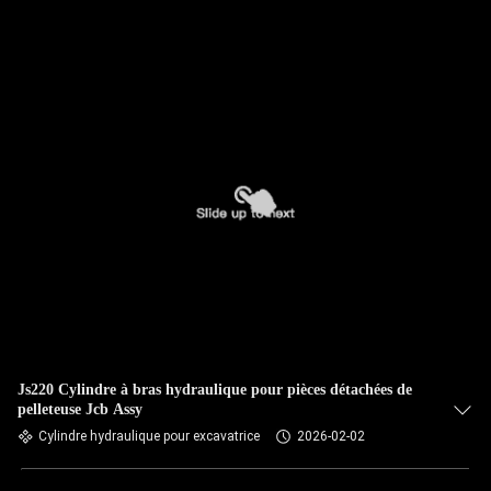
NOUS
VISITE
DE
L'USINE
CONTRÔLE
DE
LA
QUALITÉ
Js220 Cylindre à bras hydraulique pour pièces détachées de
NOUS
pelleteuse Jcb Assy
CONTACTER
Cylindre hydraulique pour excavatrice
2026-02-02