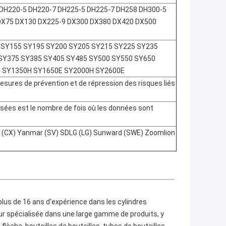
DH220-5 DH220-7 DH225-5 DH225-7 DH258 DH300-5
DX75 DX130 DX225-9 DX300 DX380 DX420 DX500
 SY155 SY195 SY200 SY205 SY215 SY225 SY235
SY375 SY385 SY405 SY485 SY500 SY550 SY650
 SY1350H SY1650E SY2000H SY2600E
ures de prévention et de répression des risques liés
isées est le nombre de fois où les données sont
e (CX) Yanmar (SV) SDLG (LG) Sunward (SWE) Zoomlion
c plus de 16 ans d'expérience dans les cylindres
r spécialisée dans une large gamme de produits, y