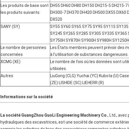
Les produits de base sont
DH55 DH60 DH80 DH150 DH215-5 DH215-7 
les produits suivants:
DH300-7 DH370 DH420 DH500 DX55 DX60 
DX520
SANY (SY)
SY55 SY60 SY65 SY75 SY95 SY115 SY135
SY245 SY265 SY285 SY305 SY335 SY365 
SY750H SY870H SY900H SY980H SY1250H
Le nombre de personnes
Les États membres peuvent prévoir des mes
concernées
à l'utilisation de substances dangereuses.
XCMG (XE)
Le nombre de fois où les données sont util
utilisées.
Autres
LiuGong (CLG) Yuchai (YC) Kubota (U) Cas
(ZE) LISHIDE (SC) LIEHERR (R)
Informations sur la société
La société GuangZhou GuoLi Engineering Machinery Co.
, Ltd., ave
hydrauliques des excavatrices, est une société de commerce extérieu