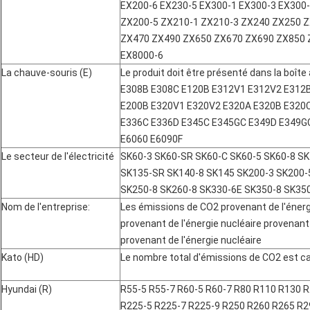
EX200-6 EX230-5 EX300-1 EX300-3 EX300
ZX200-5 ZX210-1 ZX210-3 ZX240 ZX250 
ZX470 ZX490 ZX650 ZX670 ZX690 ZX850 
EX8000-6
La chauve-souris (E)
Le produit doit être présenté dans la boî
E308B E308C E120B E312V1 E312V2 E312
E200B E320V1 E320V2 E320A E320B E320C
E336C E336D E345C E345GC E349D E349GC
E6060 E6090F
Le secteur de l'électricité
SK60-3 SK60-SR SK60-C SK60-5 SK60-8 SK
SK135-SR SK140-8 SK145 SK200-3 SK200-
SK250-8 SK260-8 SK330-6E SK350-8 SK35
Nom de l'entreprise:
Les émissions de CO2 provenant de l'énergi
provenant de l'énergie nucléaire provenant 
provenant de l'énergie nucléaire
Kato (HD)
Le nombre total d'émissions de CO2 est ca
Hyundai (R)
R55-5 R55-7 R60-5 R60-7 R80 R110 R130 R
R225-5 R225-7 R225-9 R250 R260 R265 R2