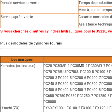
Dans le service de vente
Temps de production 
Mise à jour en temps 
Service après-vente
Garantie contre les 
Assistance technique
Si vous cherchez d' autres cylindres hydrauliques pour le JS220, ve
Plus de modèles de cylindres fournis
Les marques
Komatsu (ordinateur)
PC20 PC30MR-1 PC30MR-2 PC30MR-7 PC40
PC70 PC75UU PC78UU PC100-5 PC100-6 P
PC200-3 PC200-5 PC200-6 PC200-7 PC200
PC240-8 PC300-5 PC300-6 PC300-7 PC300
PC400-5 PC400-6 PC400-7 PC400-8 PC40
PC650 PC750 PC850 PC1250-7 PC1250-8 
PC8000
Hitachi (ZX)
EX60 EX100-1 EX100-2 EX100-3 EX120-1 E