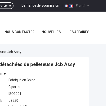
Demande de soumission
|
French
cherche
NOUS CONTACTER
NOUVELLES
LES AFFAIRES
teuse Jcb Assy
 détachées de pelleteuse Jcb Assy
uit:
Fabriqué en Chine
Glparts
ISO9001
e:
JS220