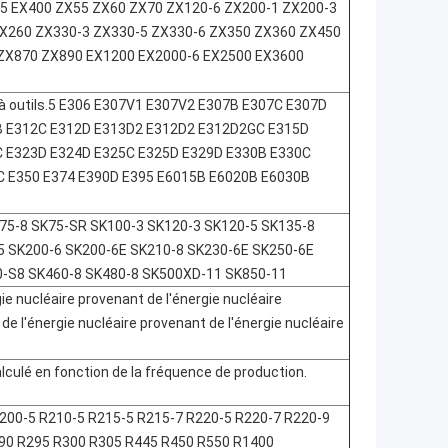
-5 EX400 ZX55 ZX60 ZX70 ZX120-6 ZX200-1 ZX200-3
ZX260 ZX330-3 ZX330-5 ZX330-6 ZX350 ZX360 ZX450
ZX870 ZX890 EX1200 EX2000-6 EX2500 EX3600
te à outils.5 E306 E307V1 E307V2 E307B E307C E307D
B E312C E312D E313D2 E312D2 E312D2GC E315D
 E323D E324D E325C E325D E329D E330B E330C
 E350 E374 E390D E395 E6015B E6020B E6030B
75-8 SK75-SR SK100-3 SK120-3 SK120-5 SK135-8
5 SK200-6 SK200-6E SK210-8 SK230-6E SK250-6E
0-S8 SK460-8 SK480-8 SK500XD-11 SK850-11
e nucléaire provenant de l'énergie nucléaire
de l'énergie nucléaire provenant de l'énergie nucléaire
lculé en fonction de la fréquence de production.
200-5 R210-5 R215-5 R215-7 R220-5 R220-7 R220-9
90 R295 R300 R305 R445 R450 R550 R1400