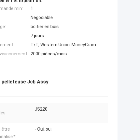
ement et expédition:
mande min:
1
Négociable
ge:
boîtier en bois
7 jours
iement:
T/T, Western Union, MoneyGram
ovisionnement:
2000 pièces/mois
e pelleteuse Jcb Assy
JS220
es:
t être
- Oui, oui.
nalisé?: