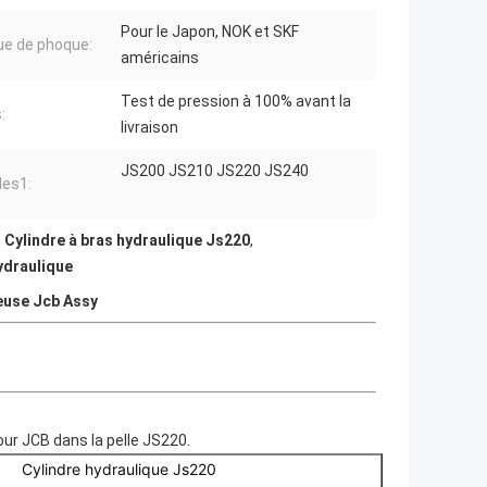
Pour le Japon, NOK et SKF
e de phoque:
américains
Test de pression à 100% avant la
:
livraison
JS200 JS210 JS220 JS240
es1:
,
Cylindre à bras hydraulique Js220
,
ydraulique
teuse Jcb Assy
ur JCB dans la pelle JS220.
Cylindre hydraulique Js220