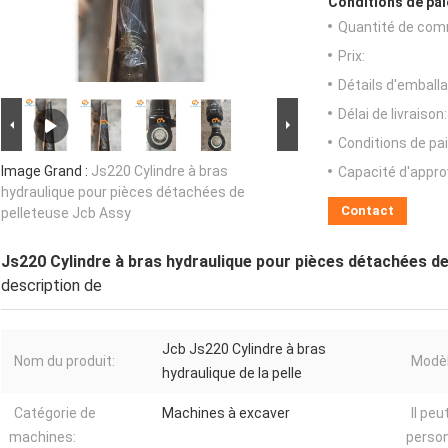
Conditions de pai
Quantité de com
Prix:
Détails d'emballa
Délai de livraison:
Conditions de pa
Image Grand :
Js220 Cylindre à bras
Capacité d'appr
hydraulique pour pièces détachées de
Contact
pelleteuse Jcb Assy
Js220 Cylindre à bras hydraulique pour pièces détachées d
description de
Jcb Js220 Cylindre à bras
Nom du produit:
Modèl
hydraulique de la pelle
Catégorie de
Machines à excaver
Il peu
machines:
person