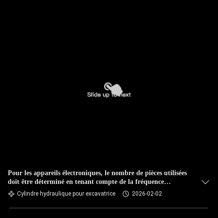
NOUS
VISITE
DE
L'USINE
CONTRÔLE
DE
LA
QUALITÉ
Pour les appareils électroniques, le nombre de pièces utilisées
NOUS
doit être déterminé en tenant compte de la fréquence
CONTACTER
d'utilisation.
Cylindre hydraulique pour excavatrice
2026-02-02