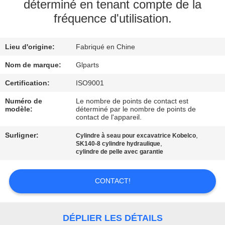
NOUS
déterminé en tenant compte de la
fréquence d'utilisation.
VISITE
Lieu d'origine:
Fabriqué en Chine
DE
Nom de marque:
Glparts
L'USINE
Certification:
ISO9001
CONTRÔLE
Numéro de
Le nombre de points de contact est
modèle:
déterminé par le nombre de points de
DE
contact de l'appareil.
LA
Surligner:
,
Cylindre à seau pour excavatrice Kobelco
,
SK140-8 cylindre hydraulique
QUALITÉ
cylindre de pelle avec garantie
NOUS
CONTACT!
CONTACTER
DÉPLIER LES DÉTAILS