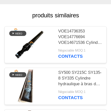
NOUVELLES
produits similaires
LES
AFFAIRES
VOE14736353
VOE14776694
PLAN
VOE14671536 Cylindre
hydraulique à bouchon
DU
Négociable MOQ:1
à bras pour EC480D
CONTACTS
SITE
EC480E EC750E
SY500 SY215C SY135-
POLITIQUE
8 SY335 Cylindre
DE
hydraulique à bras de
CONFIDENTIALITÉ
soupape cylindre sur
Négociable MOQ:1
excavatrice
CONTACTS