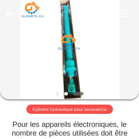
Guangzhou
Guoli
Engineering
Machinery
Co.,
Ltd..
All
Rights
À
Reserved.
LA
MAISON
PRODUITS
VIDÉOS
À
Cylindre hydraulique pour excavatrice
PROPOS
Pour les appareils électroniques, le
DE
nombre de pièces utilisées doit être