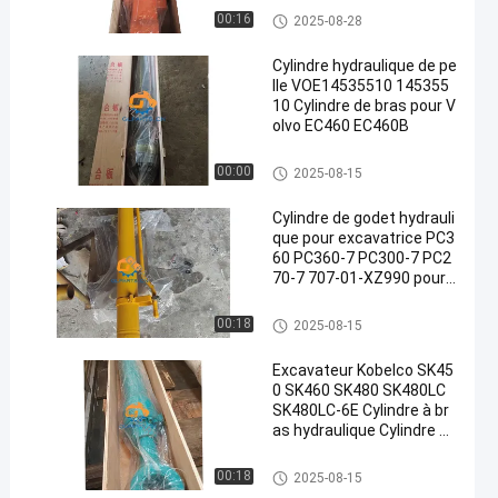
Cylindre de seau
00:16
2025-08-28
Cylindre hydraulique de pe
lle VOE14535510 145355
10 Cylindre de bras pour V
olvo EC460 EC460B
Cylindre de bras
00:00
2025-08-15
Cylindre de godet hydrauli
que pour excavatrice PC3
60 PC360-7 PC300-7 PC2
70-7 707-01-XZ990 pour
Komatsu
Cylindre à flèche
00:18
2025-08-15
Excavateur Kobelco SK45
0 SK460 SK480 SK480LC
SK480LC-6E Cylindre à br
as hydraulique Cylindre à
seau
Cylindre hydraulique pour exca
00:18
2025-08-15
vatrice