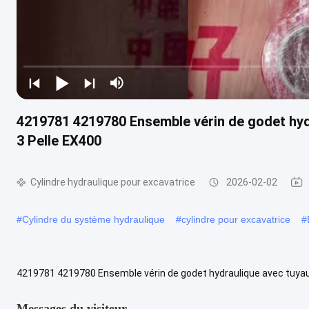
4219781 4219780 Ensemble vérin de godet hyd
3 Pelle EX400
Cylindre hydraulique pour excavatrice
2026-02-02
#
Cylindre du système hydraulique
#
cylindre pour excavatrice
#
4219781 4219780 Ensemble vérin de godet hydraulique avec tuyau
du produit Ensemble vérin de godet hydraulique pour excavatrice M
Messages du visiteur