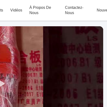
À Propos De
Contactez-
ts
Vidéos
Nouve
Nous
Nous