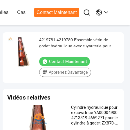

lles
Cas
Contact Maintenant
4219781 4219780 Ensemble vérin de
godet hydraulique avec tuyauterie pour
EX400-5 ZX450-3 Pelle EX400
Contact Maintenant
Apprenez Davantage
Vidéos relatives
Cylindre hydraulique pour
excavatrice YA00004900
4713319 4659271 pour le
cylindre à godet ZX870-5
G