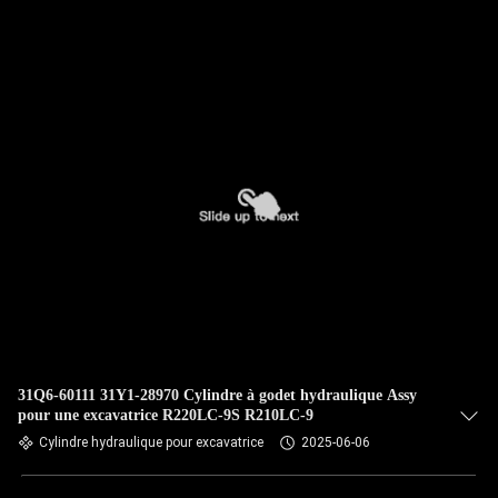
NOUS
VISITE
DE
L'USINE
CONTRÔLE
DE
LA
QUALITÉ
31Q6-60111 31Y1-28970 Cylindre à godet hydraulique Assy
NOUS
pour une excavatrice R220LC-9S R210LC-9
CONTACTER
Cylindre hydraulique pour excavatrice
2025-06-06