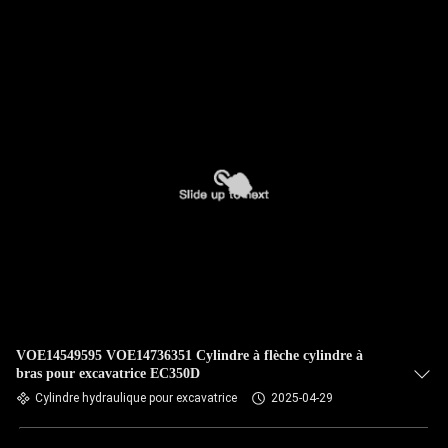
NOUS
VISITE
DE
L'USINE
CONTRÔLE
DE
LA
QUALITÉ
VOE14549595 VOE14736351 Cylindre à flèche cylindre à
NOUS
bras pour excavatrice EC350D
CONTACTER
Cylindre hydraulique pour excavatrice
2025-04-29