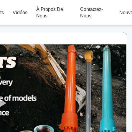
À Propos De
Contactez-
ts
Vidéos
Nouve
Nous
Nous