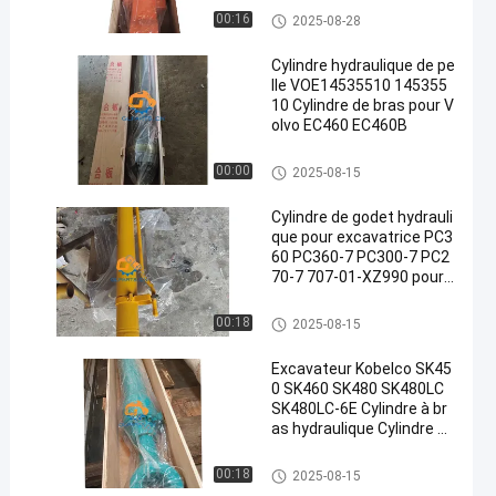
Cylindre de seau
00:16
2025-08-28
Cylindre hydraulique de pe
lle VOE14535510 145355
10 Cylindre de bras pour V
olvo EC460 EC460B
Cylindre de bras
00:00
2025-08-15
Cylindre de godet hydrauli
que pour excavatrice PC3
60 PC360-7 PC300-7 PC2
70-7 707-01-XZ990 pour
Komatsu
Cylindre à flèche
00:18
2025-08-15
Excavateur Kobelco SK45
0 SK460 SK480 SK480LC
SK480LC-6E Cylindre à br
as hydraulique Cylindre à
seau
Cylindre hydraulique pour exca
00:18
2025-08-15
vatrice