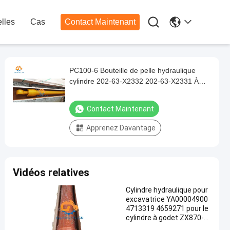

lles
Cas
Contact Maintenant
PC100-6 Bouteille de pelle hydraulique
cylindre 202-63-X2332 202-63-X2331 À
vendre
Contact Maintenant
Apprenez Davantage
Vidéos relatives
Cylindre hydraulique pour
excavatrice YA00004900
4713319 4659271 pour le
cylindre à godet ZX870-5
G