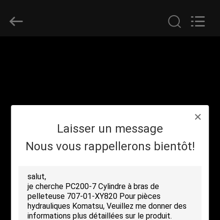
Guangzhou
Guoli
Engineering
Machinery
Co.,
Ltd..
All
Rights
À
Reserved.
LA
MAISON
PRODUITS
Laisser un message
VIDÉOS
Nous vous rappellerons bientôt!
À
PROPOS
DE