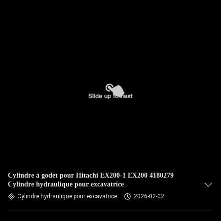
NOUS
VISITE
DE
L'USINE
CONTRÔLE
DE
LA
QUALITÉ
Cylindre à godet pour Hitachi EX200-1 EX200 4180279
NOUS
Cylindre hydraulique pour excavatrice
CONTACTER
Cylindre hydraulique pour excavatrice
2026-02-02