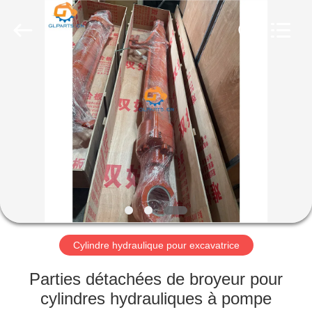
Guangzhou
Guoli
Engineering
Machinery
Co.,
Ltd..
All
Rights
À
Reserved.
LA
MAISON
PRODUITS
VIDÉOS
À
Cylindre hydraulique pour excavatrice
PROPOS
Parties détachées de broyeur pour
DE
cylindres hydrauliques à pompe