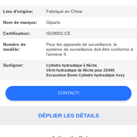
NOUS
Lieu d'origine:
Fabriqué en Chine
VISITE
Nom de marque:
Glparts
DE
Certification:
ISO9001;CE
L'USINE
Numéro de
Pour les appareils de surveillance, le
modèle:
système de surveillance doit être conforme à
l'annexe II.
CONTRÔLE
Surligner:
,
Cylindre hydraulique à flèche
DE
,
Vérin hydraulique de flèche pour ZX490
Excavateur Boom Cylindre hydraulique Assy
LA
QUALITÉ
CONTACT!
NOUS
DÉPLIER LES DÉTAILS
CONTACTER