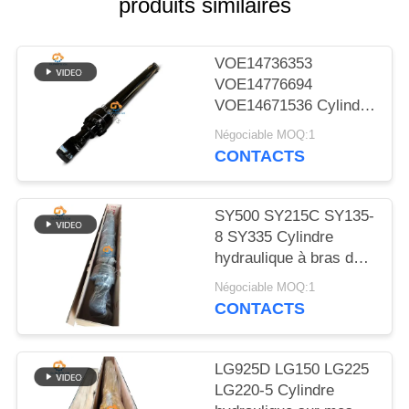
produits similaires
NOUVELLES
LES
VOE14736353
VOE14776694
AFFAIRES
VOE14671536 Cylindre
hydraulique à bouchon
Négociable MOQ:1
à bras pour EC480D
PLAN
CONTACTS
EC480E EC750E
DU
SITE
SY500 SY215C SY135-
8 SY335 Cylindre
hydraulique à bras de
POLITIQUE
soupape cylindre sur
Négociable MOQ:1
DE
excavatrice
CONTACTS
CONFIDENTIALITÉ
LG925D LG150 LG225
LG220-5 Cylindre