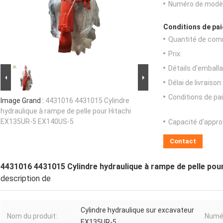
Numéro de modèl
Conditions de pai
Quantité de com
Prix:
Détails d'emballa
Délai de livraison:
Conditions de pa
Image Grand :
4431016 4431015 Cylindre
hydraulique à rampe de pelle pour Hitachi
EX135UR-5 EX140US-5
Capacité d'appr
Contact
4431016 4431015 Cylindre hydraulique à rampe de pelle po
description de
Cylindre hydraulique sur excavateur
Nom du produit:
Numér
EX135UR-5