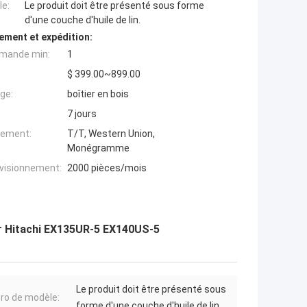
e:
Le produit doit être présenté sous forme
d'une couche d'huile de lin.
ement et expédition:
mande min:
1
$ 399.00~899.00
ge:
boîtier en bois
7 jours
iement:
T/T, Western Union,
Monégramme
ovisionnement:
2000 pièces/mois
ur Hitachi EX135UR-5 EX140US-5
Le produit doit être présenté sous
o de modèle:
forme d'une couche d'huile de lin.