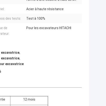
iel:
Acier à haute résistance
pos des tests:
Test à 100%
ue de
Pour les excavateurs HITACHI
vateur:
 excavatrice
,
 excavatrice
,
our excavatrice
6
ntie
12 mois