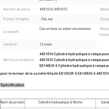
Numéro de pièce:
4431016 4431015
Matér
Produit d'origine:
- Oui, oui.
À pro
Cas en bois ou selon vos besoins
Marq
Le paquet:
l'exca
Garantie:
12 mois
4431016 Cylindre hydraulique à rampe pour
Mettre en évidence:
4431015 Cylindre hydraulique à rampe pour
EX140US-5 Cylindre hydraulique à rampe p
pour le moteur de la société Hitachi EX135UR-5 EX140US-5 443101
Spécification
Nom du produit
Cylindre hydraulique à flèche
Gara