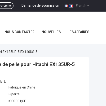
Demande de soumission
|
French
cherche
NOUS CONTACTER
NOUVELLES
LES AFFAIRES
chi EX135UR-5 EX140US-5
 de pelle pour Hitachi EX135UR-5
uit:
Fabriqué en Chine
Glparts
ISO9001;CE