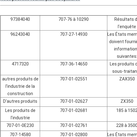
97384040
707-76 à 10290
Résultats 
l'enquête
96243040
707-27-14930
Les États me
doivent fourni
informatio
suivantes
4717320
707-36-14650
Les produits d
sous-traita
autres produits de
707-01-02551
ZAX350
l'industrie de la
construction
D'autres produits
707-01-02627
ZX350
Les produits de
707-01-02681
185 à 150
l'industrie
707-01-0E230
707-01-02761
228 à 350
707-14580
707-01-02800
Les États me