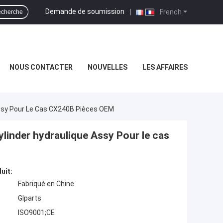
Demande de soumission
|
French
cherche
NOUS CONTACTER
NOUVELLES
LES AFFAIRES
ssy Pour Le Cas CX240B Pièces OEM
nder hydraulique Assy Pour le cas
uit:
Fabriqué en Chine
Glparts
ISO9001;CE