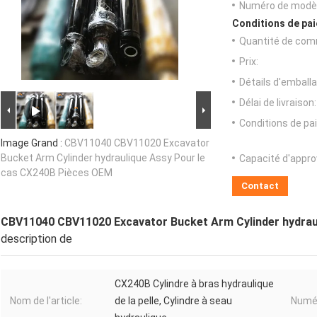
Numéro de modèl
Conditions de pai
Quantité de com
Prix:
Détails d'emballa
Délai de livraison:
Conditions de pa
Image Grand :
CBV11040 CBV11020 Excavator
Bucket Arm Cylinder hydraulique Assy Pour le
Capacité d'appr
cas CX240B Pièces OEM
Contact
CBV11040 CBV11020 Excavator Bucket Arm Cylinder hydrau
description de
CX240B Cylindre à bras hydraulique
Nom de l'article:
de la pelle, Cylindre à seau
Numér