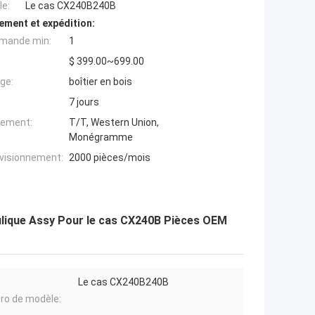
e:
Le cas CX240B240B
ement et expédition:
mande min:
1
$ 399.00~699.00
ge:
boîtier en bois
7 jours
iement:
T/T, Western Union,
Monégramme
ovisionnement:
2000 pièces/mois
lique Assy Pour le cas CX240B Pièces OEM
Le cas CX240B240B
o de modèle: