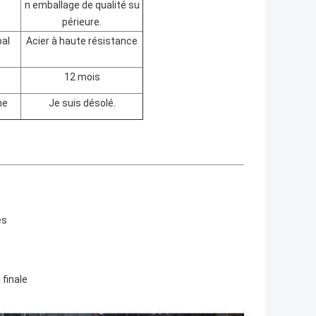
n emballage de qualité su
périeure.
pal
Acier à haute résistance
12 mois
ne
Je suis désolé.
es
 finale