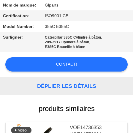
NOUS
Nom de marque:
Glparts
Certification:
ISO9001;CE
VISITE
Model Number:
385C E385C
DE
Surligner:
,
Caterpillar 385C Cylindre à bâton
L'USINE
,
209-2917 Cylindre à bâton
E385C Bouteille à bâton
CONTRÔLE
CONTACT!
DE
LA
DÉPLIER LES DÉTAILS
QUALITÉ
NOUS
produits similaires
CONTACTER
VOE14736353