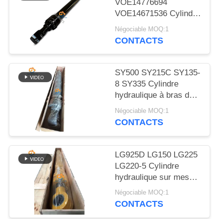
VOE14776694
NOUVELLES
VOE14671536 Cylindre
hydraulique à bouchon
Négociable MOQ:1
LES
à bras pour EC480D
CONTACTS
EC480E EC750E
AFFAIRES
SY500 SY215C SY135-
PLAN
8 SY335 Cylindre
hydraulique à bras de
DU
soupape cylindre sur
Négociable MOQ:1
SITE
excavatrice
CONTACTS
POLITIQUE
LG925D LG150 LG225
DE
LG220-5 Cylindre
CONFIDENTIALITÉ
hydraulique sur mesure
avec bouchon de bras
Négociable MOQ:1
pour excavatrice
CONTACTS
Liugong