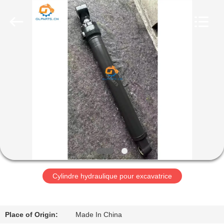
Guangzhou
Guoli
Engineering
Machinery
Co.,
Ltd..
All
Rights
À
Reserved.
LA
MAISON
PRODUITS
VIDÉOS
À
Cylindre hydraulique pour excavatrice
PROPOS
DE
Place of Origin:
Made In China