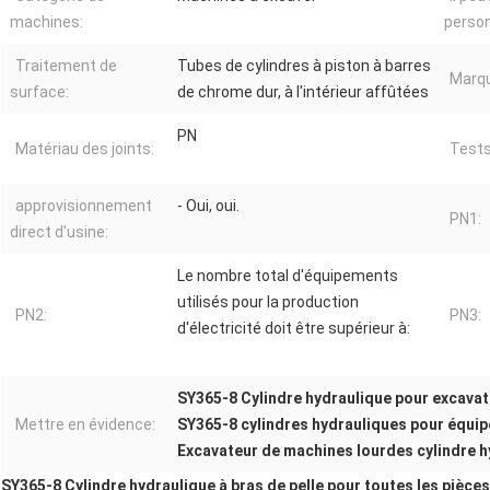
machines:
person
Traitement de
Tubes de cylindres à piston à barres
Marqu
surface:
de chrome dur, à l'intérieur affûtées
PN
Matériau des joints:
Tests
approvisionnement
- Oui, oui.
PN1:
direct d'usine:
Le nombre total d'équipements
utilisés pour la production
PN2:
PN3:
d'électricité doit être supérieur à:
SY365-8 Cylindre hydraulique pour excavat
Mettre en évidence:
SY365-8 cylindres hydrauliques pour équi
Excavateur de machines lourdes cylindre h
SY365-8 Cylindre hydraulique à bras de pelle pour toutes les pièce