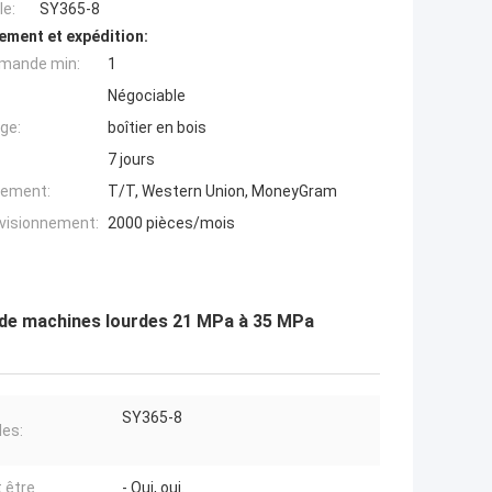
e:
SY365-8
ement et expédition:
mande min:
1
Négociable
ge:
boîtier en bois
7 jours
iement:
T/T, Western Union, MoneyGram
ovisionnement:
2000 pièces/mois
s de machines lourdes 21 MPa à 35 MPa
SY365-8
es:
t être
- Oui, oui.