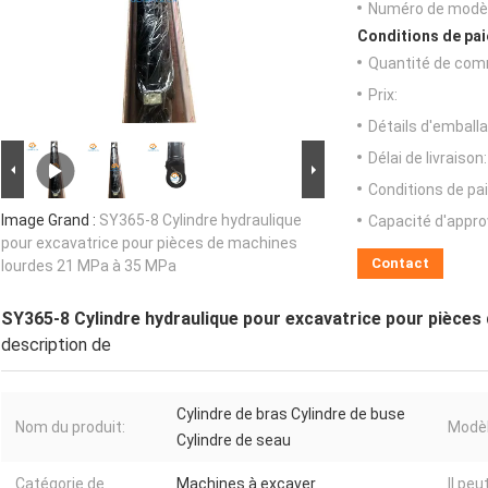
Numéro de modèl
Conditions de pai
Quantité de com
Prix:
Détails d'emballa
Délai de livraison:
Conditions de pa
Image Grand :
SY365-8 Cylindre hydraulique
Capacité d'appr
pour excavatrice pour pièces de machines
Contact
lourdes 21 MPa à 35 MPa
SY365-8 Cylindre hydraulique pour excavatrice pour pièce
description de
Cylindre de bras Cylindre de buse
Nom du produit:
Modèl
Cylindre de seau
Catégorie de
Machines à excaver
Il peu