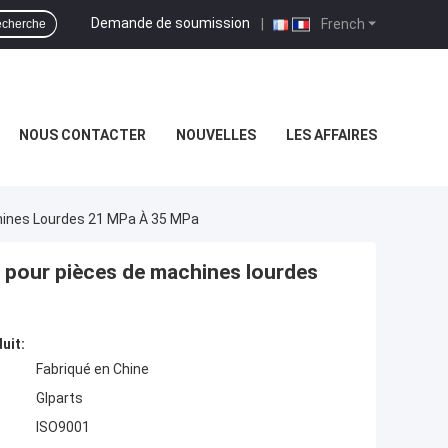
Demande de soumission
|
French
cherche
NOUS CONTACTER
NOUVELLES
LES AFFAIRES
chines Lourdes 21 MPa À 35 MPa
e pour pièces de machines lourdes
uit:
Fabriqué en Chine
Glparts
ISO9001