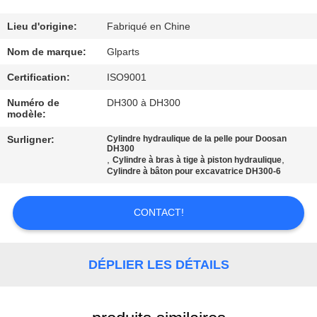
NOUS
Lieu d'origine:
Fabriqué en Chine
VISITE
Nom de marque:
Glparts
DE
Certification:
ISO9001
L'USINE
Numéro de
DH300 à DH300
modèle:
CONTRÔLE
Surligner:
Cylindre hydraulique de la pelle pour Doosan
DH300
,
,
Cylindre à bras à tige à piston hydraulique
DE
Cylindre à bâton pour excavatrice DH300-6
LA
QUALITÉ
CONTACT!
NOUS
DÉPLIER LES DÉTAILS
CONTACTER