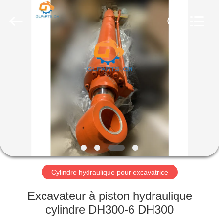
Guangzhou
Guoli
Engineering
Machinery
Co.,
Ltd..
All
Rights
À
Reserved.
LA
MAISON
PRODUITS
VIDÉOS
À
Cylindre hydraulique pour excavatrice
PROPOS
Excavateur à piston hydraulique
DE
cylindre DH300-6 DH300