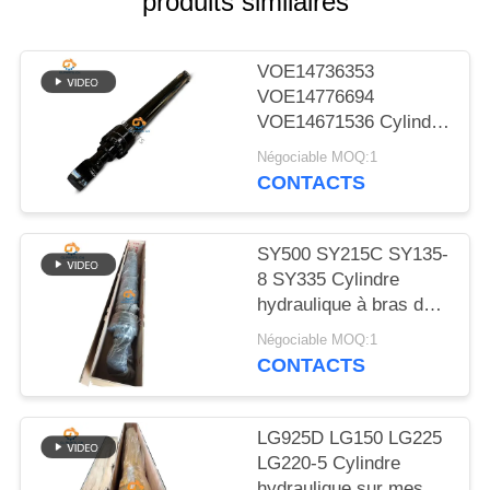
produits similaires
NOUVELLES
VOE14736353
LES
VOE14776694
AFFAIRES
VOE14671536 Cylindre
hydraulique à bouchon
Négociable MOQ:1
à bras pour EC480D
PLAN
CONTACTS
EC480E EC750E
DU
SITE
SY500 SY215C SY135-
8 SY335 Cylindre
hydraulique à bras de
POLITIQUE
soupape cylindre sur
Négociable MOQ:1
excavatrice
DE
CONTACTS
CONFIDENTIALITÉ
LG925D LG150 LG225
LG220-5 Cylindre
hydraulique sur mesure