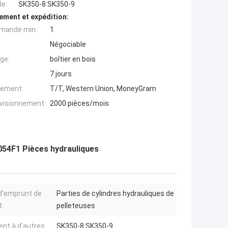
e:
SK350-8 SK350-9
ement et expédition:
mande min:
1
Négociable
ge:
boîtier en bois
7 jours
iement:
T/T, Western Union, MoneyGram
ovisionnement:
2000 pièces/mois
054F1 Pièces hydrauliques
d'emprunt de
Parties de cylindres hydrauliques de
t:
pelleteuses
ent à d'autres
SK350-8 SK350-9