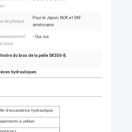
es:
Pour le Japon, NOK et SKF
e de phoque:
américains
visionnement
- Oui, oui.
d'usine:
lindre du bras de la pelle SK350-8
,
ièces hydrauliques
lle d'excavatrice hydraulique
pements à utiliser
00054F1