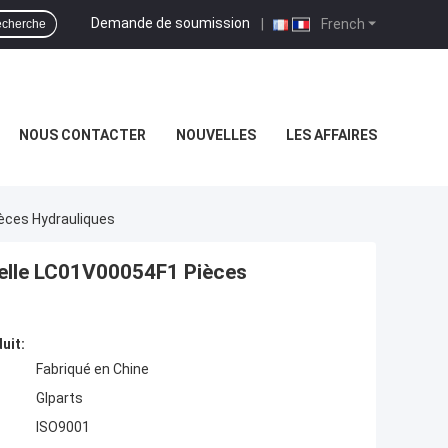
Demande de soumission
|
French
cherche
NOUS CONTACTER
NOUVELLES
LES AFFAIRES
èces Hydrauliques
pelle LC01V00054F1 Pièces
uit:
Fabriqué en Chine
Glparts
ISO9001