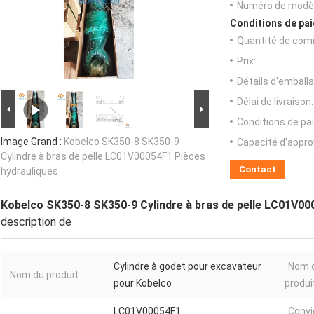
Numéro de modèl
Conditions de pai
Quantité de com
Prix:
Détails d'emballa
Délai de livraison:
Conditions de pa
Image Grand :
Kobelco SK350-8 SK350-9
Capacité d'appr
Cylindre à bras de pelle LC01V00054F1 Pièces
Contact
hydrauliques
Kobelco SK350-8 SK350-9 Cylindre à bras de pelle LC01V00
description de
Cylindre à godet pour excavateur
Nom 
Nom du produit:
pour Kobelco
produi
LC01V00054F1
Convi