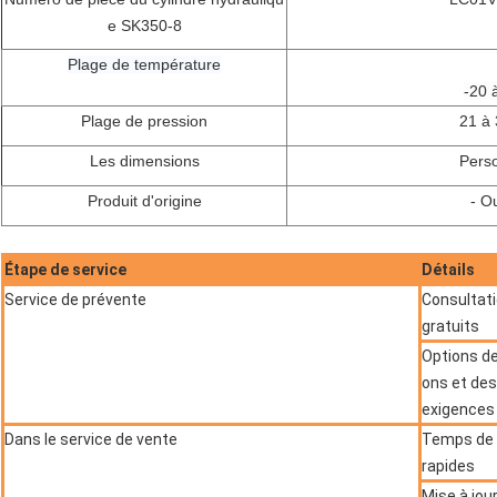
e SK350-8
Plage de température
-20 
Plage de pression
21 à
Les dimensions
Perso
Produit d'origine
- Ou
Étape de service
Détails
Service de prévente
Consultati
gratuits
Options de
ons et de
exigences 
Dans le service de vente
Temps de p
rapides
Mise à jou