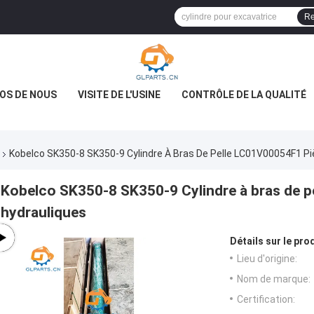
Re
OS DE NOUS
VISITE DE L'USINE
CONTRÔLE DE LA QUALITÉ
Kobelco SK350-8 SK350-9 Cylindre À Bras De Pelle LC01V00054F1 Pi
Kobelco SK350-8 SK350-9 Cylindre à bras de 
hydrauliques
Détails sur le prod
Lieu d'origine:
Nom de marque:
Certification: