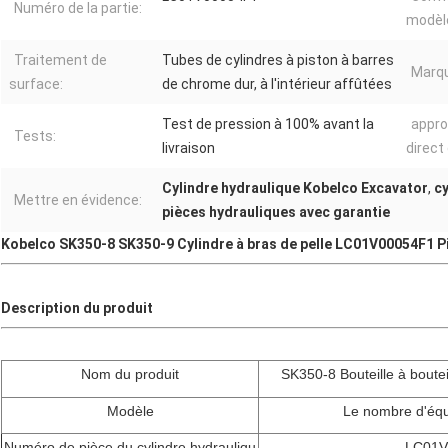
Numéro de la partie:
modèl
Traitement de
Tubes de cylindres à piston à barres
Marqu
surface:
de chrome dur, à l'intérieur affûtées
Test de pression à 100% avant la
appro
Tests:
livraison
direct 
Cylindre hydraulique Kobelco Excavator
,
cy
Mettre en évidence:
pièces hydrauliques avec garantie
Kobelco SK350-8 SK350-9 Cylindre à bras de pelle LC01V00054F1 P
Description du produit
Nom du produit
SK350-8 Bouteille à boutei
Modèle
Le nombre d'équi
Numéro de pièce du cylindre hydrauliqu
LC01V