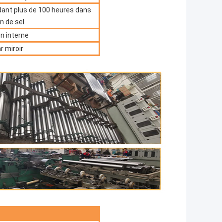
ndant plus de 100 heures dans
n de sel
n interne
r miroir