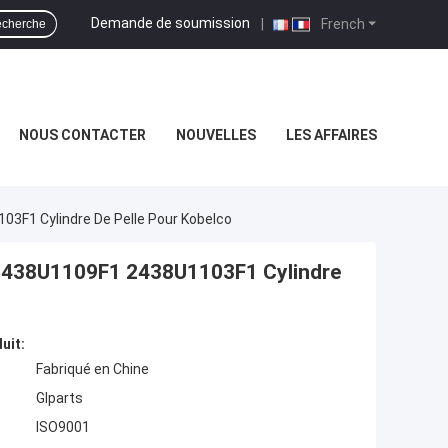
Demande de soumission
|
French
cherche
NOUS CONTACTER
NOUVELLES
LES AFFAIRES
03F1 Cylindre De Pelle Pour Kobelco
 2438U1109F1 2438U1103F1 Cylindre
uit:
Fabriqué en Chine
Glparts
ISO9001