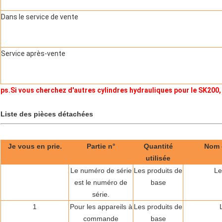
Dans le service de vente
Service après-vente
ps.Si vous cherchez d'autres cylindres hydrauliques pour le SK200,
Liste des pièces détachées
Je vous en prie.
Partie n°
Quantité
Nom 
utilisée
Le numéro de série
Les produits de
Le
est le numéro de
base
série.
1
Pour les appareils à
Les produits de
commande
base