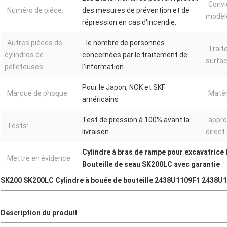
Convi
Numéro de pièce:
des mesures de prévention et de
modèl
répression en cas d'incendie.
Autres pièces de
- le nombre de personnes
Trait
cylindres de
concernées par le traitement de
surfac
pelleteuses:
l'information
Pour le Japon, NOK et SKF
Marque de phoque:
Matér
américains
Test de pression à 100% avant la
appro
Tests:
livraison
direct 
Cylindre à bras de rampe pour excavatrice
Mettre en évidence:
Bouteille de seau SK200LC avec garantie
SK200 SK200LC Cylindre à bouée de bouteille 2438U1109F1 2438U11
Description du produit