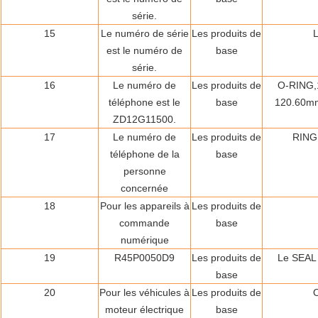
série.
15
Le numéro de série
Les produits de
est le numéro de
base
série.
16
Le numéro de
Les produits de
O-RING,
téléphone est le
base
120.60m
ZD12G11500.
17
Le numéro de
Les produits de
RING
téléphone de la
base
personne
concernée
18
Pour les appareils à
Les produits de
commande
base
numérique
19
R45P0050D9
Les produits de
Le SEAL
base
20
Pour les véhicules à
Les produits de
moteur électrique
base