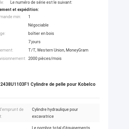
e:
Le numéro de série est le suivant:
ement et expédition:
mande min:
1
Négociable
ge:
boîtier en bois
7 jours
iement:
T/T, Western Union, MoneyGram
ovisionnement:
2000 pièces/mois
2438U1103F1 Cylindre de pelle pour Kobelco
d'emprunt de
Cylindre hydraulique pour
t:
excavatrice
Le nombre total d'équipements