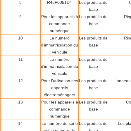
8
R45P0051D4
Les produits de
base
9
Pour les appareils à
Les produits de
Rin
commande
base
numérique
10
Le numéro
Les produits de
Rin
d'immatriculation du
base
véhicule
11
Le numéro
Les produits de
d'immatriculation du
base
véhicule
12
Pour l'utilisation des
Les produits de
L'anneau 
appareils
base
électroménagers
13
Pour les appareils à
Les produits de
Co
commande
base
numérique
14
Le numéro de série
Les produits de
Les pl
est le numéro de
base