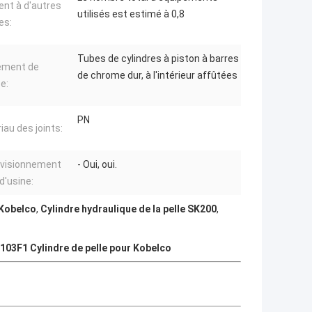
ent à d'autres
utilisés est estimé à 0,8
es:
Tubes de cylindres à piston à barres
ement de
de chrome dur, à l'intérieur affûtées
e:
PN
iau des joints:
visionnement
- Oui, oui.
d'usine:
 Kobelco
,
Cylindre hydraulique de la pelle SK200
,
03F1 Cylindre de pelle pour Kobelco