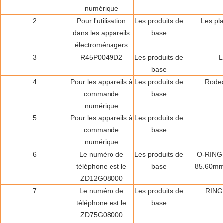
numérique
2
Pour l'utilisation
Les produits de
Les pl
dans les appareils
base
électroménagers
3
R45P0049D2
Les produits de
L
base
4
Pour les appareils à
Les produits de
Rodea
commande
base
numérique
5
Pour les appareils à
Les produits de
commande
base
numérique
6
Le numéro de
Les produits de
O-RING,
téléphone est le
base
85.60mm
ZD12G08000
7
Le numéro de
Les produits de
RING
téléphone est le
base
ZD75G08000