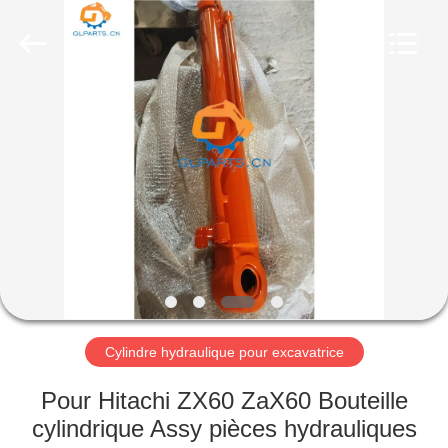
Guangzhou
Guoli
Engineering
Machinery
Co.,
Ltd..
All
Rights
À
Reserved.
LA
MAISON
PRODUITS
VIDÉOS
À
Cylindre hydraulique pour excavatrice
PROPOS
Pour Hitachi ZX60 ZaX60 Bouteille
DE
cylindrique Assy pièces hydrauliques