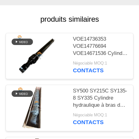
NOUVELLES
produits similaires
LES
AFFAIRES
VOE14736353
VOE14776694
PLAN
VOE14671536 Cylindre
hydraulique à bouchon
DU
Négociable MOQ:1
à bras pour EC480D
CONTACTS
SITE
EC480E EC750E
SY500 SY215C SY135-
POLITIQUE
8 SY335 Cylindre
DE
hydraulique à bras de
CONFIDENTIALITÉ
soupape cylindre sur
Négociable MOQ:1
excavatrice
CONTACTS