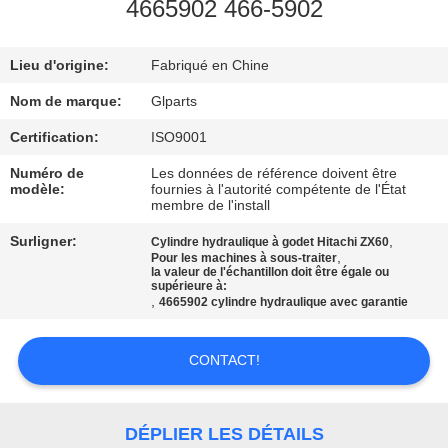
NOUS
4665902 466-5902
Lieu d'origine:
Fabriqué en Chine
VISITE
DE
Nom de marque:
Glparts
L'USINE
Certification:
ISO9001
Numéro de
Les données de référence doivent être
modèle:
fournies à l'autorité compétente de l'État
CONTRÔLE
membre de l'install
DE
Surligner:
,
Cylindre hydraulique à godet Hitachi ZX60
,
Pour les machines à sous-traiter
LA
la valeur de l'échantillon doit être égale ou
supérieure à:
QUALITÉ
,
4665902 cylindre hydraulique avec garantie
NOUS
CONTACT!
CONTACTER
DÉPLIER LES DÉTAILS