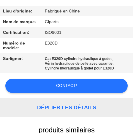
NOUS
Lieu d'origine:
Fabriqué en Chine
VISITE
Nom de marque:
Glparts
DE
Certification:
ISO9001
L'USINE
Numéro de
E320D
modèle:
CONTRÔLE
Surligner:
,
Cat E320D cylindre hydraulique à godet
,
Vérin hydraulique de pelle avec garantie
DE
Cylindre hydraulique à godet pour E320D
LA
CONTACT!
QUALITÉ
NOUS
DÉPLIER LES DÉTAILS
CONTACTER
produits similaires