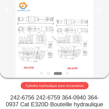
Guangzhou
Guoli
Engineering
Machinery
Co.,
Ltd..
All
Rights
À
Reserved.
LA
MAISON
PRODUITS
VIDÉOS
À
Cylindre hydraulique pour excavatrice
PROPOS
242-6756 242-6759 364-0940 364-
DE
0937 Cat E320D Bouteille hydraulique