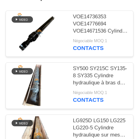
NOUVELLES
VOE14736353
LES
VOE14776694
VOE14671536 Cylindre
AFFAIRES
hydraulique à bouchon
Négociable MOQ:1
à bras pour EC480D
CONTACTS
PLAN
EC480E EC750E
DU
SY500 SY215C SY135-
SITE
8 SY335 Cylindre
hydraulique à bras de
soupape cylindre sur
POLITIQUE
Négociable MOQ:1
excavatrice
CONTACTS
DE
CONFIDENTIALITÉ
LG925D LG150 LG225
LG220-5 Cylindre
hydraulique sur mesure