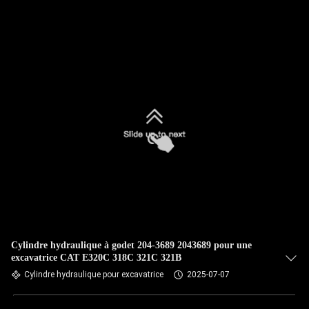
NOUS
VISITE
DE
L'USINE
CONTRÔLE
DE
LA
QUALITÉ
Cylindre hydraulique à godet 204-3689 2043689 pour une
NOUS
excavatrice CAT E320C 318C 321C 321B
CONTACTER
Cylindre hydraulique pour excavatrice
2025-07-07