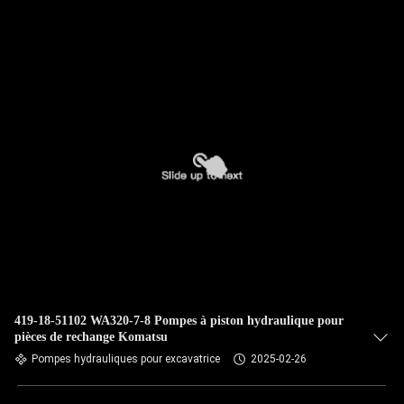
NOUS
VISITE
DE
L'USINE
CONTRÔLE
DE
LA
QUALITÉ
419-18-51102 WA320-7-8 Pompes à piston hydraulique pour
NOUS
pièces de rechange Komatsu
CONTACTER
Pompes hydrauliques pour excavatrice
2025-02-26