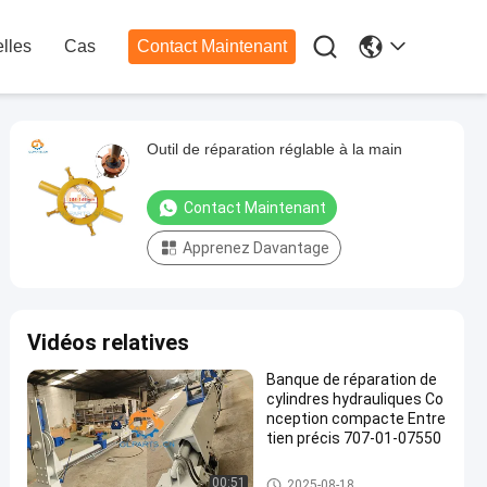

lles
Cas
Contact Maintenant
Outil de réparation réglable à la main
Contact Maintenant
Apprenez Davantage
Vidéos relatives
Banque de réparation de
cylindres hydrauliques Co
nception compacte Entre
tien précis 707-01-07550
Outils pour les excavatrices
00:51
2025-08-18