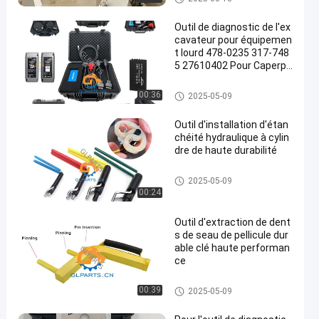
Outil de diagnostic de l'ex
cavateur pour équipemen
t lourd 478-0235 317-748
5 27610402 Pour Caperpill
ar
Outils pour les excavatrices
00:36
2025-05-09
Outil d'installation d'étan
chéité hydraulique à cylin
dre de haute durabilité
Outils pour les excavatrices
2025-05-09
00:24
Outil d'extraction de dent
s de seau de pellicule dur
able clé haute performan
ce
Outils pour les excavatrices
00:39
2025-05-09