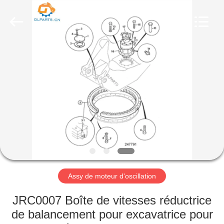
Guangzhou
Guoli
Engineering
Machinery
Co.,
Ltd..
All
Rights
À
Reserved.
LA
MAISON
PRODUITS
VIDÉOS
À
Assy de moteur d'oscillation
PROPOS
JRC0007 Boîte de vitesses réductrice
DE
de balancement pour excavatrice pour