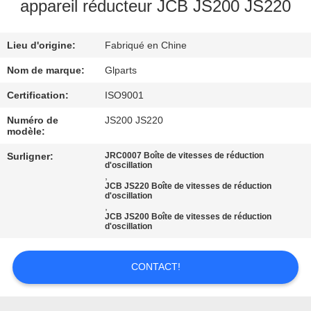
NOUS
appareil réducteur JCB JS200 JS220
Lieu d'origine:
Fabriqué en Chine
VISITE
DE
Nom de marque:
Glparts
L'USINE
Certification:
ISO9001
Numéro de
JS200 JS220
modèle:
CONTRÔLE
Surligner:
JRC0007 Boîte de vitesses de réduction
DE
d'oscillation
,
LA
JCB JS220 Boîte de vitesses de réduction
d'oscillation
QUALITÉ
,
JCB JS200 Boîte de vitesses de réduction
d'oscillation
NOUS
CONTACT!
CONTACTER