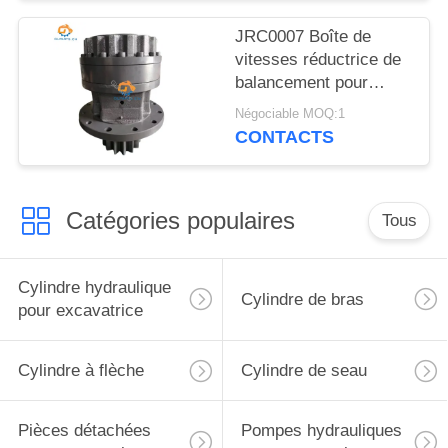
7
JRC0007 Boîte de
vitesses réductrice de
balancement pour
excavatrice pour
Négociable MOQ:1
appareil réducteur JCB
CONTACTS
JS200 JS220
Catégories populaires
Tous
Cylindre hydraulique
Cylindre de bras
pour excavatrice
Cylindre à flèche
Cylindre de seau
Pièces détachées
Pompes hydrauliques