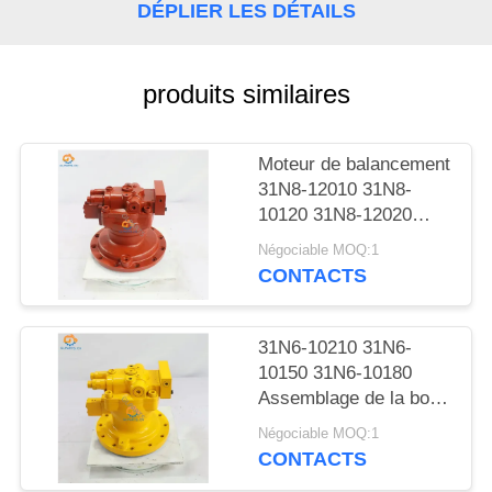
NOUVELLES
DÉPLIER LES DÉTAILS
LES
produits similaires
AFFAIRES
Moteur de balancement
PLAN
31N8-12010 31N8-
10120 31N8-12020
DU
pour excavatrice
Négociable MOQ:1
SITE
Hyundai R305-7
CONTACTS
POLITIQUE
31N6-10210 31N6-
DE
10150 31N6-10180
CONFIDENTIALITÉ
Assemblage de la boîte
de vitesses du moteur
Négociable MOQ:1
rotatif de l'excavatrice
CONTACTS
hydraulique pour R210-