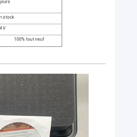
 jours
n stock
4 V
100% tout neuf