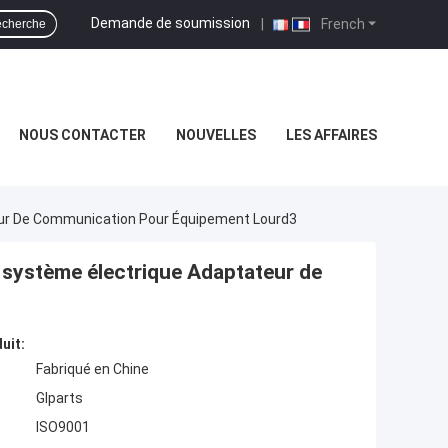
Demande de soumission
|
French
cherche
NOUS CONTACTER
NOUVELLES
LES AFFAIRES
eur De Communication Pour Équipement Lourd3
 système électrique Adaptateur de
uit:
Fabriqué en Chine
Glparts
ISO9001