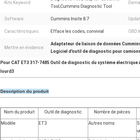
Kits Keyword:
Dema
Tool,Cummins Diagnostic Tool
Software:
Cummins Insite 8.7
Upda
Caractéristiques:
Efface les codes, convivial
OBD I
Adaptateur de liaison de données Cummins 
Mettre en évidence:
Logiciel d'outil de diagnostic pour camion
Pour CAT ET3 317-7485 Outil de diagnostic du système électriqu
lourd3
Description du produit
Nom du produit
Outil de diagnostic
Nombre de pièces
Modèle
ET3
Autres noms
S
u