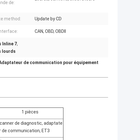
nde de:
te method:
Update by CD
nterface:
CAN, OBD, OBDII
Inline 7
,
s lourds
e Adaptateur de communication pour équipement
1 pièces
canner de diagnostic, adaptate
r de communication, ET3