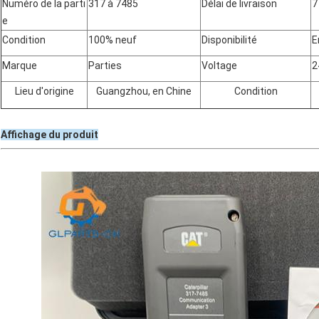
Numéro de la parti
317 à 7485
Délai de livraison
7
e
Condition
100% neuf
Disponibilité
E
Marque
Parties
Voltage
2
Lieu d'origine
Guangzhou, en Chine
Condition
Affichage du produit