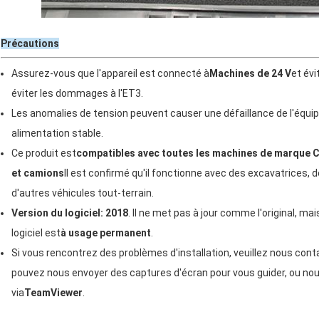
Précautions
Assurez-vous que l'appareil est connecté à
Machines de 24 V
et évi
éviter les dommages à l'ET3.
Les anomalies de tension peuvent causer une défaillance de l'équipem
alimentation stable.
Ce produit est
compatibles avec toutes les machines de marque
et camions
Il est confirmé qu'il fonctionne avec des excavatrices, 
d'autres véhicules tout-terrain.
Version du logiciel: 2018
. Il ne met pas à jour comme l'original, m
logiciel est
à usage permanent
.
Si vous rencontrez des problèmes d'installation, veuillez nous cont
pouvez nous envoyer des captures d'écran pour vous guider, ou nous
via
TeamViewer
.