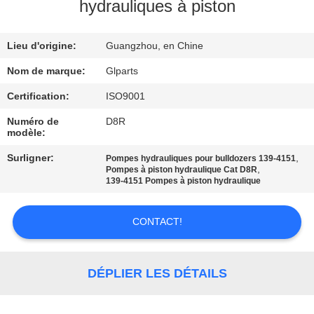
NOUS
hydrauliques à piston
Lieu d'origine:
Guangzhou, en Chine
VISITE
DE
Nom de marque:
Glparts
L'USINE
Certification:
ISO9001
Numéro de
D8R
modèle:
CONTRÔLE
Surligner:
,
Pompes hydrauliques pour bulldozers 139-4151
DE
,
Pompes à piston hydraulique Cat D8R
139-4151 Pompes à piston hydraulique
LA
QUALITÉ
CONTACT!
NOUS
DÉPLIER LES DÉTAILS
CONTACTER