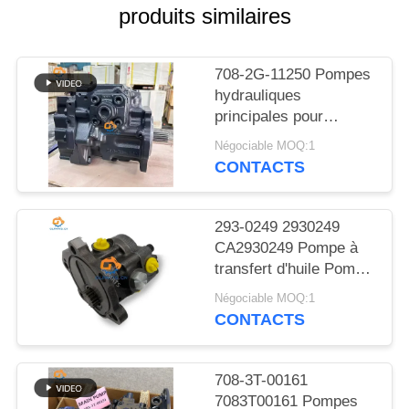
NOUVELLES
produits similaires
LES
708-2G-11250 Pompes
AFFAIRES
hydrauliques
principales pour
chargeurs à roues
Négociable MOQ:1
PLAN
WD600-6
CONTACTS
DU
SITE
293-0249 2930249
CA2930249 Pompe à
POLITIQUE
transfert d'huile Pompe
à carburant pour
DE
Négociable MOQ:1
moteur M313D M315D
CONTACTS
CONFIDENTIALITÉ
M315D M316D M317D
M318D M322D
708-3T-00161
7083T00161 Pompes