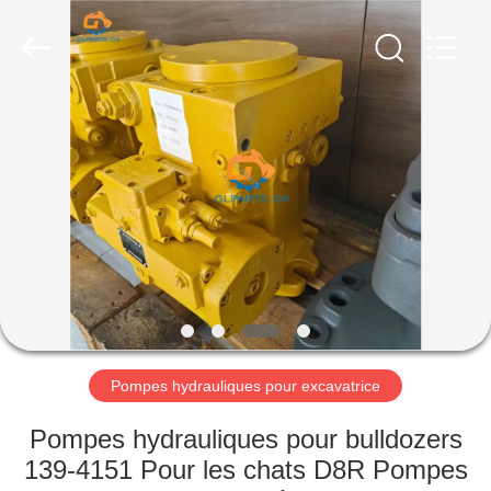
Guangzhou
Guoli
Engineering
Machinery
Co.,
Ltd..
All
Rights
À
Reserved.
LA
MAISON
PRODUITS
VIDÉOS
À
Pompes hydrauliques pour excavatrice
PROPOS
Pompes hydrauliques pour bulldozers
DE
139-4151 Pour les chats D8R Pompes