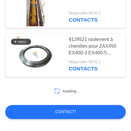
NOUVELLES
Négociable MOQ:1
CONTACTS
LES
AFFAIRES
9129521 roulement à
chenilles pour ZAX450
PLAN
EX400-3 EX400-5
DU
ZX450H
Négociable MOQ:1
SITE
CONTACTS
POLITIQUE
loading...
DE
CONFIDENTIALITÉ
CONTACT!