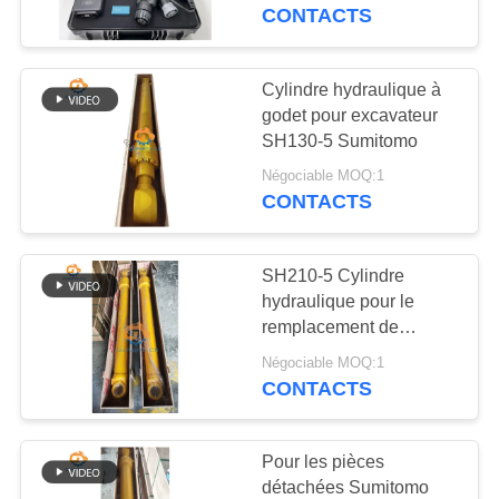
NOUS
G3608 C3.3B
CONTACTS
VISITE
Cylindre hydraulique à
DE
godet pour excavateur
SH130-5 Sumitomo
L'USINE
Négociable MOQ:1
CONTACTS
CONTRÔLE
DE
SH210-5 Cylindre
LA
hydraulique pour le
remplacement de
QUALITÉ
machines d'ingénierie
Négociable MOQ:1
Sumitomo
CONTACTS
NOUS
CONTACTER
Pour les pièces
détachées Sumitomo