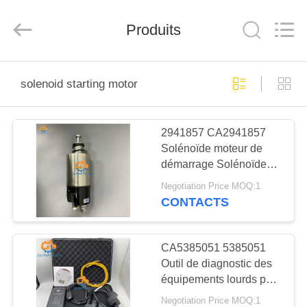
Guangzhou
Guoli
Engineering
Produits
Machinery
Co.,
Ltd..
All
Rights
À
Reserved.
solenoid starting motor
LA
MAISON
2941857 CA2941857
Solénoïde moteur de
PRODUITS
démarrage Solénoïde
commutateur pour
Negotiation Price MOQ:1
moteur CAT 320D 311C
VIDÉOS
CONTACTS
312D
À
CA5385051 5385051
Outil de diagnostic des
PROPOS
équipements lourds pour
DE
le moteur CAT ET4
Negotiation Price MOQ:1