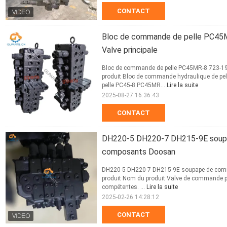
CONTACT
Bloc de commande de pelle PC45
Valve principale
Bloc de commande de pelle PC45MR-8 723-19
produit Bloc de commande hydraulique de pe
pelle PC45-8 PC45MR...
Lire la suite
2025-08-27 16:36:43
CONTACT
DH220-5 DH220-7 DH215-9E soupa
composants Doosan
DH220-5 DH220-7 DH215-9E soupape de comm
produit Nom du produit Valve de commande pr
compétentes. ...
Lire la suite
2025-02-26 14:28:12
CONTACT