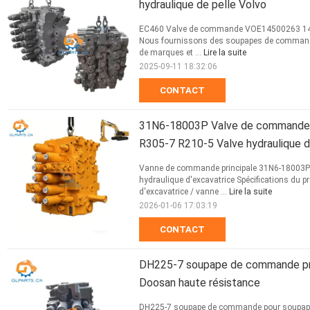
hydraulique de pelle Volvo
EC460 Valve de commande VOE14500263 145002
Nous fournissons des soupapes de commande 
de marques et ...
Lire la suite
2025-09-11 18:32:06
CONTACT
31N6-18003P Valve de commande 
R305-7 R210-5 Valve hydraulique d
Vanne de commande principale 31N6-18003P
hydraulique d'excavatrice Spécifications du
d'excavatrice / vanne ...
Lire la suite
2026-01-06 17:03:19
CONTACT
DH225-7 soupape de commande prin
Doosan haute résistance
DH225-7 soupape de commande pour soupape h