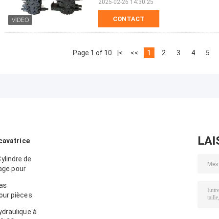
2025-02-26 14:30:25
CONTACT
Page 1 of 10
|<
<<
1
2
3
4
5
LAI
cavatrice
ylindre de
vage pour
ras
our pièces
atsu
draulique à