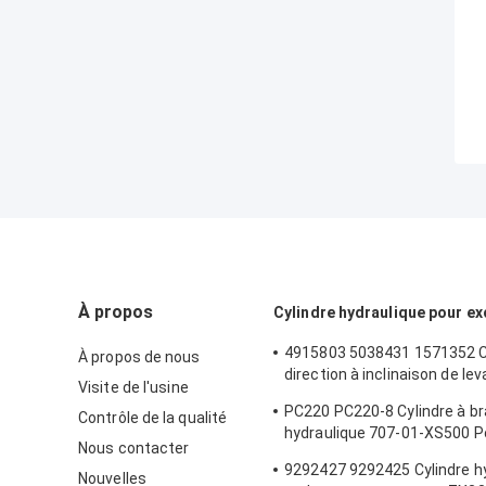
À propos
Cylindre hydraulique pour ex
4915803 5038431 1571352 C
À propos de nous
direction à inclinaison de le
Visite de l'usine
chargeur à roues 992K
PC220 PC220-8 Cylindre à b
Contrôle de la qualité
hydraulique 707-01-XS500 P
Nous contacter
d'excavatrice à rampe Kom
9292427 9292425 Cylindre hy
Nouvelles