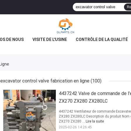
Re
OS DE NOUS
VISITE DE L'USINE
CONTRÔLE DE LA QUALITÉ
Ligne
excavator control valve fabrication en ligne
(100)
4437242 Valve de commande de l'e
ZX270 ZX280 ZX280LC
4437242 Ventilateur de commande Excavateur 
ZX280 ZX280LC Description du produit Nom d
ZX270 ZX280 ...
Lire la suite
2025-02-26 14:26:45