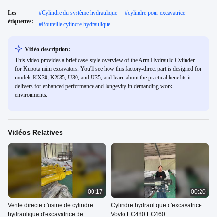
Les
#
Cylindre du système hydraulique
#
cylindre pour excavatrice
étiquettes:
#
Bouteille cylindre hydraulique
Vidéo description:
This video provides a brief case-style overview of the Arm Hydraulic Cylinder
for Kubota mini excavators. You'll see how this factory-direct part is designed for
models KX30, KX35, U30, and U35, and learn about the practical benefits it
delivers for enhanced performance and longevity in demanding work
environments.
Vidéos Relatives
00:17
00:20
Vente directe d'usine de cylindre
Cylindre hydraulique d'excavatrice
hydraulique d'excavatrice de
Vovlo EC480 EC460