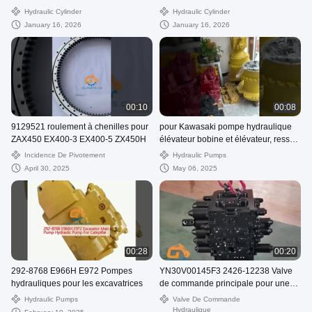
Komatsu PC200-8mo PC200-7
Hydraulic Cylinder
Hydraulic Cylinder
January 16, 2026
January 16, 2026
00:10
00:08
9129521 roulement à chenilles pour
pour Kawasaki pompe hydraulique
ZAX450 EX400-3 EX400-5 ZX450H
élévateur bobine et élévateur, ressort
de soupape, pièces de rechange de
Incidence De Pivotement
Hydraulic Pumps
pompe sur excavatrice
April 30, 2025
May 06, 2025
00:28
00:20
292-8768 E966H E972 Pompes
YN30V00145F3 2426-12238 Valve
hydrauliques pour les excavatrices
de commande principale pour une
pelle SK200 SK210LC-10 SK260-10
Hydraulic Pumps
Valve De Commande
SK200-10
Hydraulique